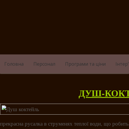
Skip
to
content
Головна
Персонал
Програми та ціни
Інтер
ДУШ-КОК
прекрасна русалка в струменях теплої води, що робить