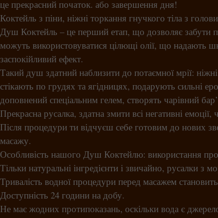
це прекрасний початок. або завершення дня!
Коктейль з піни, ніжні торкання гнучкого тіла з голови
Душ Коктейль – це перший етап, що дозволяє забути пр
можуть використовуватися цілющі олії, що надають шк
заспокійливий ефект.
Такий душ здатний наблизити до потаємної мрії: ніжні
стікають по грудях та ягідницях, подарують сильні еро
доповнений спеціальним гелем, створять чарівний бар’
Прекрасна русалка, здатна змити всі негативні емоції,
Після процедури ти відчуєш себе готовим до нових зв
масажу.
Особливість нашого Душ Коктейлю: використання профе
Тільки натуральні інгредієнти і звичайно, русалки з мо
Тривалість водної процедури перед масажем становить
Доступність 24 години на добу.
Не має жодних протипоказань, оскільки вода є джерело